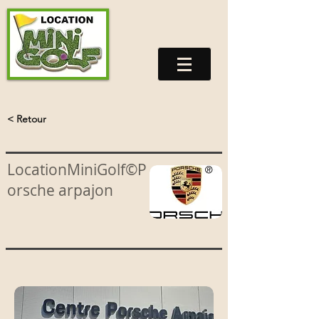
< Retour
LocationMiniGolf©P
orsche arpajon